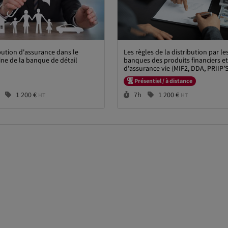
bution d'assurance dans le
Les règles de la distribution par le
ne de la banque de détail
banques des produits financiers et
d'assurance vie (MIF2, DDA, PRIIP’S
SFDR, TAXONOMIE, PAI)
Présentiel / à distance
rée :
Prix :
Durée :
Prix :
1 200 €
7h
1 200 €
HT
HT