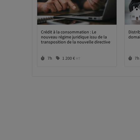
Crédit à la consommation : Le
Distri
nouveau régime juridique issu de la
domai
transposition de la nouvelle directive
Durée :
Prix :
Du
7h
1 200 €
7h
HT