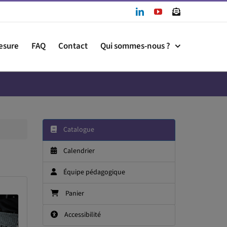
LinkedIn
YouTube
Newslet
esure
FAQ
Contact
Qui sommes-nous ?
Catalogue
Calendrier
Équipe pédagogique
Panier
Accessibilité