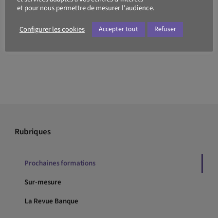
Catalogue de formation propulsé par Dendreo,
et pour nous permettre de mesurer l'audience.
outil conçu pour les OF
Configurer les cookies
Accepter tout
Refuser
Rubriques
Prochaines formations
Sur-mesure
La Revue Banque