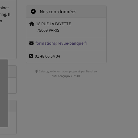
binet
Nos coordonnées
ing. Il
en
18 RUE LA FAYETTE
75009 PARIS
formation@revue-banque.fr
01 48 00 54 04
Catalogue de formation propulsé par Dendreo,
outil conçu pour les OF