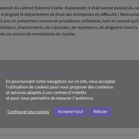
associé du cabinet Osborne Clarke. Auparavant, il était avocat associé du ca
il dirigeait le département de Droit des entreprises en difficulté / Restructur
 15 ans, en prévention comme en procédures collectives, tant en conseil qu’
ébiteurs, d’actionnaires, de créanciers, de repreneurs, de dirigeants dont la
hée, ou encore de mandataires de Justice.
Ce site utilise des cookies
En poursuivant votre navigation sur ce site, vous acceptez
entieux commercial
l'utilisation de cookies pour vous proposer des contenus
et services adaptés à vos centres d’intérêts
et pour nous permettre de mesurer l'audience.
Configurer les cookies
Accepter tout
Refuser
uration et financements