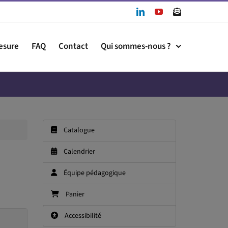
LinkedIn
YouTube
Newslet
esure
FAQ
Contact
Qui sommes-nous ?
Catalogue
Calendrier
Équipe pédagogique
Panier
Accessibilité