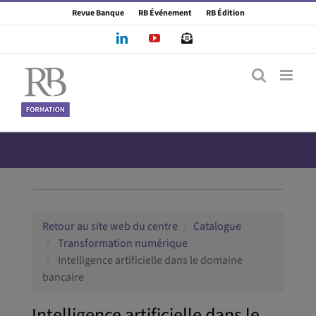
Passer
Revue Banque
RB Événement
RB Édition
au
LinkedIn
YouTube
Newsletter
contenu
Rechercher une formation
Retour au site web du centre
Catalogue
Transformation numérique
Intelligence artificielle dans le domaine
bancaire
Intelligence artificielle dans le