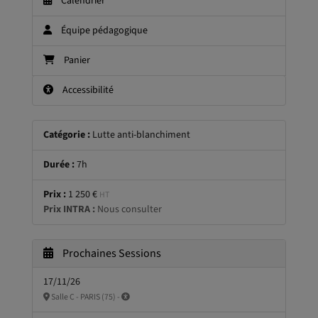
Calendrier
Équipe pédagogique
Panier
Accessibilité
Catégorie :
Lutte anti-blanchiment
Durée :
7h
Prix :
1 250 €
HT
Prix INTRA :
Nous consulter
Prochaines Sessions
17/11/26
Salle C - PARIS (75) -