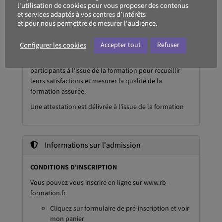
l'utilisation de cookies pour vous proposer des contenus
Un questionnaire d'évaluation (auto-évaluation sortie
et services adaptés à vos centres d’intérêts
et pour nous permettre de mesurer l'audience.
de formation) est envoyé aux participants pour
mesurer l'acquisition des compétences à l'issue de la
Configurer les cookies
Accepter tout
Refuser
formation
Un formulaire de satisfaction est rempli par les
participants à l'issue de la formation pour recueillir
leurs satisfactions et mesurer la qualité de la
formation assurée.
Une attestation est délivrée à l'issue de la formation
Informations sur l'admission
CONDITIONS D'INSCRIPTION
Vous pouvez vous inscrire en ligne sur www.rb-
formation.fr
Cliquez sur formulaire de pré-inscription et voir
mon panier