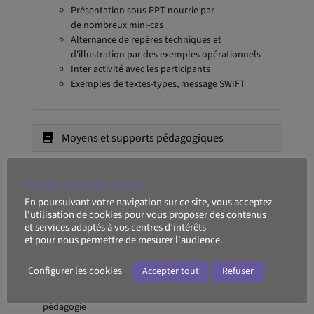
Présentation sous PPT nourrie par
de nombreux mini-cas
Alternance de repères techniques et
d'illustration par des exemples opérationnels
Inter activité avec les participants
Exemples de textes-types, message SWIFT
Moyens et supports pédagogiques
Remise du support pédagogique aux stagiaires
Ce site utilise des cookies
En poursuivant votre navigation sur ce site, vous acceptez
l'utilisation de cookies pour vous proposer des contenus
Modalités d'évaluation et de suivi
et services adaptés à vos centres d’intérêts
et pour nous permettre de mesurer l'audience.
Un questionnaire préalable ainsi qu'une auto-
évaluation d'entrée sont envoyés aux participants en
Configurer les cookies
Accepter tout
Refuser
amont de la formation pour mesurer leur niveau de
maîtrise et permettre au formateur d'adapter sa
pédagogie