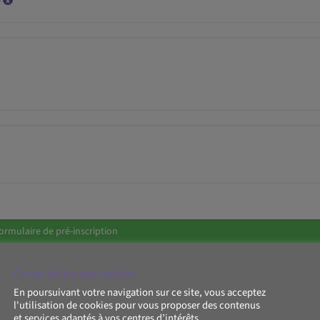
FAYETTE 75009 PARIS France -
ormulaire de pré-inscription
Ce site utilise des cookies
En poursuivant votre navigation sur ce site, vous acceptez
l'utilisation de cookies pour vous proposer des contenus
de l'année 2025
et services adaptés à vos centres d’intérêts