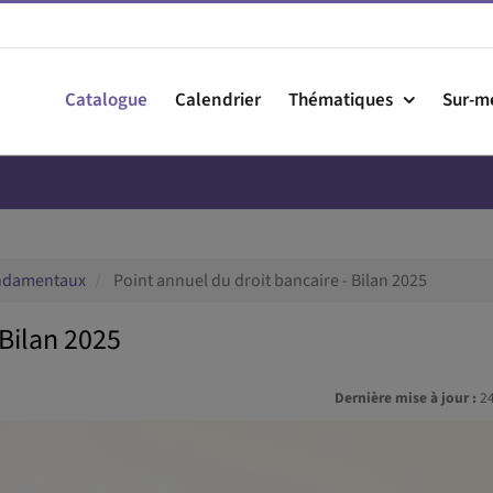
Catalogue
Calendrier
Thématiques
Sur-m
ndamentaux
Point annuel du droit bancaire - Bilan 2025
 Bilan 2025
Dernière mise à jour :
2