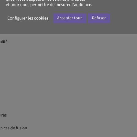
et pour nous permettre de mesurer l'audience.
e régulation et des arrêts affectant directement l'activité bancaire
Configurer les cookies
Accepter tout
Refuser
lité.
ires
n cas de fusion