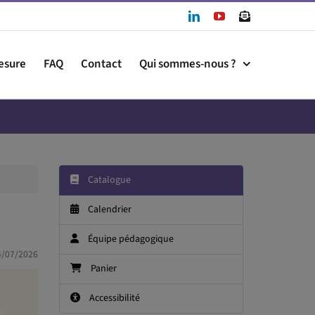
LinkedIn
YouTube
Newslet
esure
FAQ
Contact
Qui sommes-nous ?
Catalogue
Calendrier
Équipe pédagogique
4/07/2026
Panier
Accessibilité